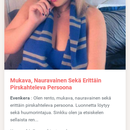
Mukava, Nauravainen Sekä Erittäin
Pirskahteleva Persoona
Evenkera
: Olen rento, mukava, nauravainen sekä
erittäin pirskahteleva persoona. Luonnetta löytyy
sekä huumorintajua. Sinkku olen ja etsiskelen
sellaista ren...