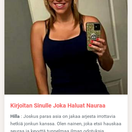
Kirjoitan Sinulle Joka Haluat Nauraa
Hilla
: Joskus paras asia on jakaa arjesta irrottavia
hetkiä jonkun kanssa. Olen nainen, joka etsii hauskaa
seuraa ja kevyttä tunnelmaa ilman odotuksia....