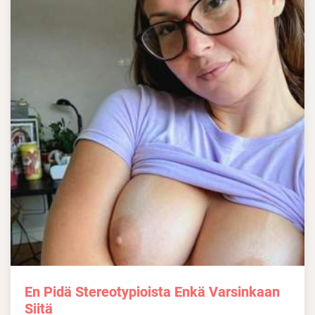
En Pidä Stereotypioista Enkä Varsinkaan
Siitä