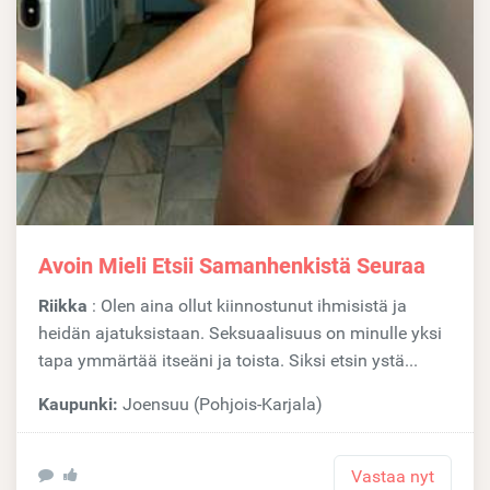
Avoin Mieli Etsii Samanhenkistä Seuraa
Riikka
: Olen aina ollut kiinnostunut ihmisistä ja
heidän ajatuksistaan. Seksuaalisuus on minulle yksi
tapa ymmärtää itseäni ja toista. Siksi etsin ystä...
Kaupunki:
Joensuu (Pohjois-Karjala)
Vastaa nyt