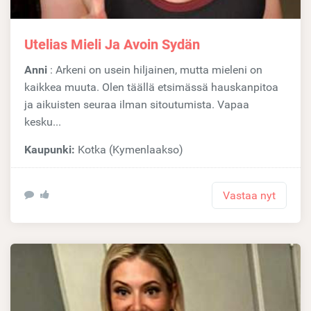
Utelias Mieli Ja Avoin Sydän
Anni
: Arkeni on usein hiljainen, mutta mieleni on
kaikkea muuta. Olen täällä etsimässä hauskanpitoa
ja aikuisten seuraa ilman sitoutumista. Vapaa
kesku...
Kaupunki:
Kotka (Kymenlaakso)
Vastaa nyt