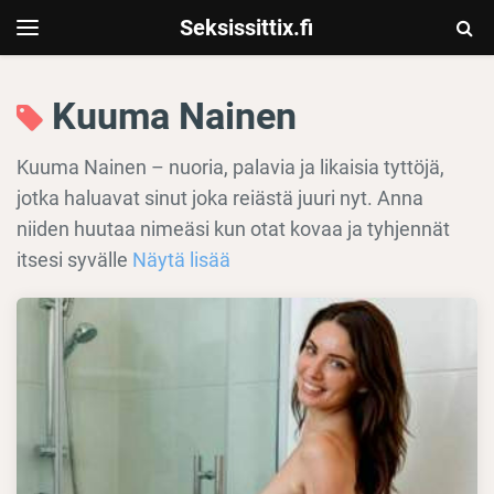
Seksissittix.fi
Togg
Toggle
navigation
Sear
Kuuma Nainen
Kuuma Nainen – nuoria, palavia ja likaisia tyttöjä,
jotka haluavat sinut joka reiästä juuri nyt. Anna
niiden huutaa nimeäsi kun otat kovaa ja tyhjennät
itsesi syvälle
Näytä lisää