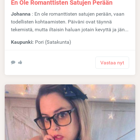
En Ole Romanttisten Satujen Perään
Johanna
: En ole romanttisten satujen perään, vaan
todellisten kohtaamisten. Päiväni ovat täynnä
tekemistä, mutta iltaisin haluan jotain kevyttä ja jän...
Kaupunki:
Pori (Satakunta)
Vastaa nyt