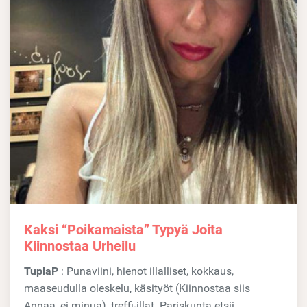
Kaksi “poikamaista” Typyä Joita
Kiinnostaa Urheilu
TuplaP
: Punaviini, hienot illalliset, kokkaus,
maaseudulla oleskelu, käsityöt (Kiinnostaa siis
Annaa, ei minua), treffi-illat. Pariskunta etsii