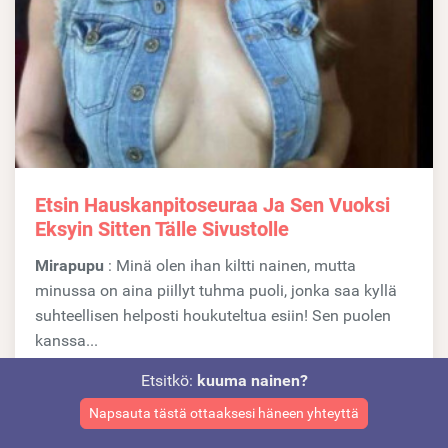
Etsin Hauskanpitoseuraa Ja Sen Vuoksi
Eksyin Sitten Tälle Sivustolle
Mirapupu
: Minä olen ihan kiltti nainen, mutta
minussa on aina piillyt tuhma puoli, jonka saa kyllä
suhteellisen helposti houkuteltua esiin! Sen puolen
kanssa...
Etsitkö:
kuuma nainen?
Kaupunki:
Pietarsaari (Pohjanmaa)
Napsauta tästä ottaaksesi häneen yhteyttä
Vastaa nyt