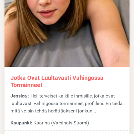
Jotka Ovat Luultavasti Vahingossa
Törmänneet
Jessica
: Hei, terveiset kaikille ihmisille, jotka ovat
luultavasti vahingossa törmänneet profiiliini. En tiedä,
mitä voisin tehdä herättääkseni jonkun...
Kaupunki:
Kaarina (Varsinais-Suomi)