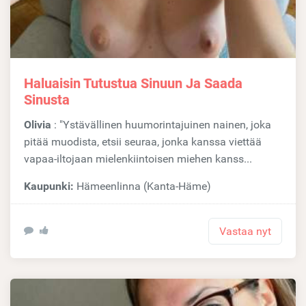
Haluaisin Tutustua Sinuun Ja Saada
Sinusta
Olivia
: "Ystävällinen huumorintajuinen nainen, joka
pitää muodista, etsii seuraa, jonka kanssa viettää
vapaa-iltojaan mielenkiintoisen miehen kanss...
Kaupunki:
Hämeenlinna (Kanta-Häme)
Vastaa nyt