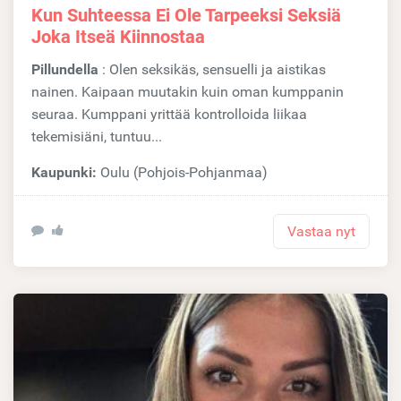
Kun Suhteessa Ei Ole Tarpeeksi Seksiä
Joka Itseä Kiinnostaa
Pillundella
: Olen seksikäs, sensuelli ja aistikas
nainen. Kaipaan muutakin kuin oman kumppanin
seuraa. Kumppani yrittää kontrolloida liikaa
tekemisiäni, tuntuu...
Kaupunki:
Oulu (Pohjois-Pohjanmaa)
Vastaa nyt