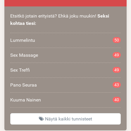
Etsitkö jotain erityistä? Ehkä joku muukin!
Seksi
kohtaa tiesi:
Lummelintu
50
Sex Massage
49
Sex Treffi
49
Pano Seuraa
43
Kuuma Nainen
40
Näytä kaikki tunnisteet