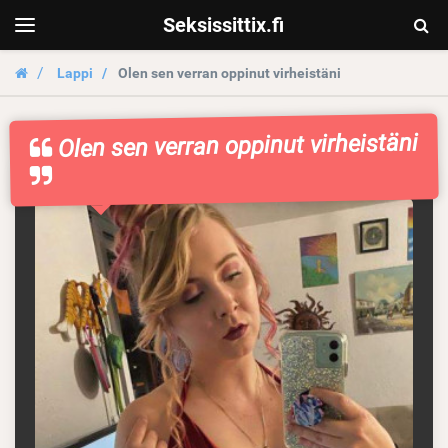
Seksissittix.fi
Togg
Toggle
navigation
Sear
Lappi
Olen sen verran oppinut virheistäni
Olen sen verran oppinut virheistäni