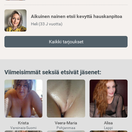
Aikuinen nainen etsii kevyttä hauskanpitoa
Heli (33 J vuotta)
Kaikki tarjoukset
Viimeisimmät seksiä etsivät jäsenet:
Krista
Veera-Maria
Alisa
Varsinais-Suomi
Pohjanmaa
Lappi