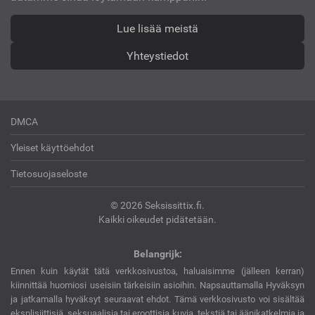
Lue lisää meistä
Yhteystiedot
DMCA
Yleiset käyttöehdot
Tietosuojaseloste
© 2026 Seksissittix.fi.
Kaikki oikeudet pidätetään.
Belangrijk:
Ennen kuin käytät tätä verkkosivustoa, haluaisimme (jälleen kerran)
kiinnittää huomiosi useisiin tärkeisiin asioihin. Napsauttamalla Hyväksyn
ja jatkamalla hyväksyt seuraavat ehdot. Tämä verkkosivusto voi sisältää
eksplisiittisiä, seksuaalisia tai eroottisia kuvia, tekstiä tai äänikatkelmia ja