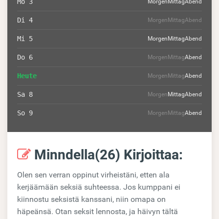
Mo 3
Morgen
Mittag
Abend
Di 4
Morgen
Mittag
Abend
Mi 5
Morgen
Mittag
Abend
Do 6
Morgen
Mittag
Abend
Heute
Morgen
Mittag
Abend
Sa 8
Morgen
Mittag
Abend
So 9
Morgen
Mittag
Abend
Minndella(26) Kirjoittaa:
Olen sen verran oppinut virheistäni, etten ala
kerjäämään seksiä suhteessa. Jos kumppani ei
kiinnostu seksistä kanssani, niin omapa on
häpeänsä. Otan seksit lennosta, ja häivyn tältä