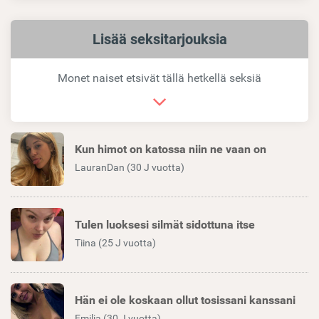
Samankaltaiset
Lisää seksitarjouksia
linkit
Monet naiset etsivät tällä hetkellä seksiä
Kun himot on katossa niin ne vaan on
LauranDan (30 J vuotta)
Tulen luoksesi silmät sidottuna itse
Tiina (25 J vuotta)
Hän ei ole koskaan ollut tosissani kanssani
Emilia (30 J vuotta)