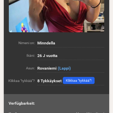
Minndella
Nimeni on:
26 J vuotta
Ikäni:
Rovaniemi
(Lappi)
Asun:
8
Tykkäykset
Klikkaa "tykkää"!
Klikkaa "tykkää"?
Verfügbarkeit: