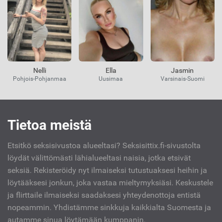
Nelli
Ella
Jasmin
Pohjois-Pohjanmaa
Uusimaa
Varsinais-Suomi
Kiinnostavat
Tietoa meistä
linkit
Etsitkö seksisivustoa alueeltasi? Seksisittix.fi-sivustolta
löydät välittömästi lähialueeltasi naisia, jotka etsivät
seksiä. Rekisteröidy nyt ilmaiseksi tutustuaksesi heihin ja
löytääksesi jonkun, joka vastaa mieltymyksiäsi. Keskustele
ja flirttaile ilmaiseksi saadaksesi yhteydenottoja entistä
nopeammin. Yhdistämme sinkkuja kaikkialta Suomesta ja
autamme sinua löytämään kumppanin.