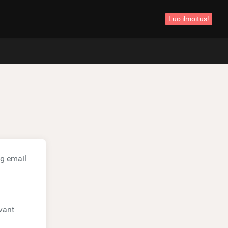
Luo ilmoitus!
ng email
vant