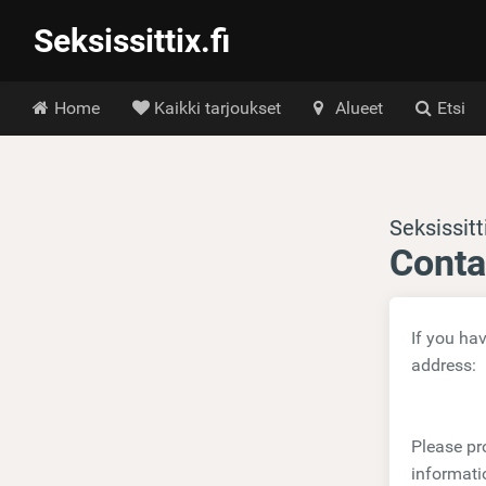
Seksissittix.fi
Hoofdmenu
Home
Kaikki tarjoukset
Alueet
Etsi
Seksissitti
Conta
If you ha
address:
Please pro
informati