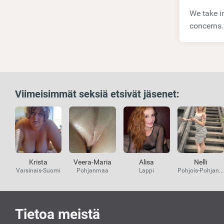
We take in
concerns.
Viimeisimmät seksiä etsivät jäsenet:
Krista
Veera-Maria
Alisa
Nelli
Varsinais-Suomi
Pohjanmaa
Lappi
Pohjois-Pohjanmaa
Kiinnostavat
Tietoa meistä