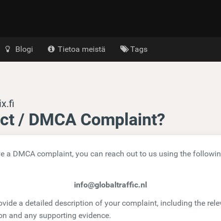
Blogi
Tietoa meistä
Tags
x.fi
ct / DMCA Complaint?
ve a DMCA complaint, you can reach out to us using the followi
info@globaltraffic.nl
vide a detailed description of your complaint, including the rele
on and any supporting evidence.