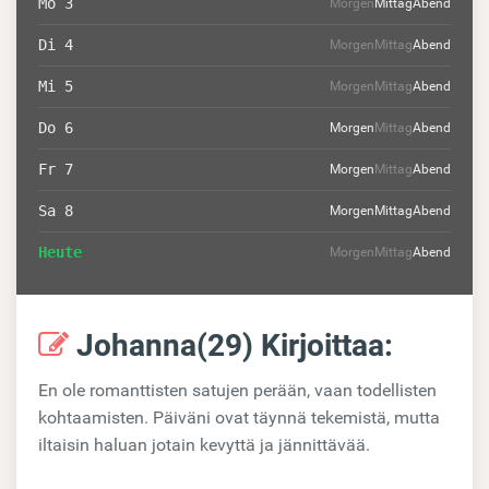
Mo 3
Morgen
Mittag
Abend
Di 4
Morgen
Mittag
Abend
Mi 5
Morgen
Mittag
Abend
Do 6
Morgen
Mittag
Abend
Fr 7
Morgen
Mittag
Abend
Sa 8
Morgen
Mittag
Abend
Heute
Morgen
Mittag
Abend
Johanna(29) Kirjoittaa:
En ole romanttisten satujen perään, vaan todellisten
kohtaamisten. Päiväni ovat täynnä tekemistä, mutta
iltaisin haluan jotain kevyttä ja jännittävää.