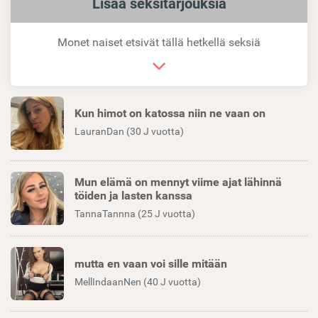
Samankaltaiset
Lisää seksitarjouksia
linkit
Monet naiset etsivät tällä hetkellä seksiä
Kun himot on katossa niin ne vaan on
LauranDan (30 J vuotta)
Mun elämä on mennyt viime ajat lähinnä
töiden ja lasten kanssa
TannaTannna (25 J vuotta)
mutta en vaan voi sille mitään
MellIndaanNen (40 J vuotta)