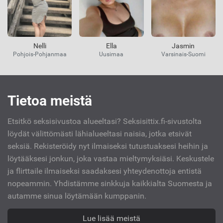
Nelli
Ella
Jasmin
Pohjois-Pohjanmaa
Uusimaa
Varsinais-Suomi
Kiinnostavat
Tietoa meistä
linkit
Etsitkö seksisivustoa alueeltasi? Seksisittix.fi-sivustolta
löydät välittömästi lähialueeltasi naisia, jotka etsivät
seksiä. Rekisteröidy nyt ilmaiseksi tutustuaksesi heihin ja
löytääksesi jonkun, joka vastaa mieltymyksiäsi. Keskustele
ja flirttaile ilmaiseksi saadaksesi yhteydenottoja entistä
nopeammin. Yhdistämme sinkkuja kaikkialta Suomesta ja
autamme sinua löytämään kumppanin.
Lue lisää meistä