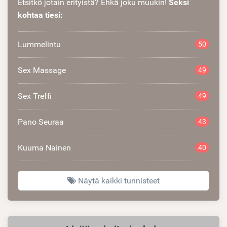
Etsitkö jotain erityistä? Ehkä joku muukin!
Seksi
kohtaa tiesi:
Lummelintu
50
Sex Massage
49
Sex Treffi
49
Pano Seuraa
43
Kuuma Nainen
40
Näytä kaikki tunnisteet