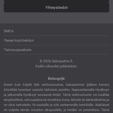
Yhteystiedot
DMCA
Yleiset käyttöehdot
Tietosuojaseloste
© 2026 Seksissittix.fi.
Kaikki oikeudet pidätetään.
Belangrijk:
Ennen kuin käytät tätä verkkosivustoa, haluaisimme (jälleen kerran)
kiinnittää huomiosi useisiin tärkeisiin asioihin. Napsauttamalla Hyväksyn
ja jatkamalla hyväksyt seuraavat ehdot. Tämä verkkosivusto voi sisältää
eksplisiittisiä, seksuaalisia tai eroottisia kuvia, tekstiä tai äänikatkelmia ja
on siksi tarkoitettu 18-vuotiaille ja sitä vanhemmille henkilöille. Alaikäiset
on suljettu tämän sivuston ulkopuolelle, ja heidän on poistuttava. Tämä