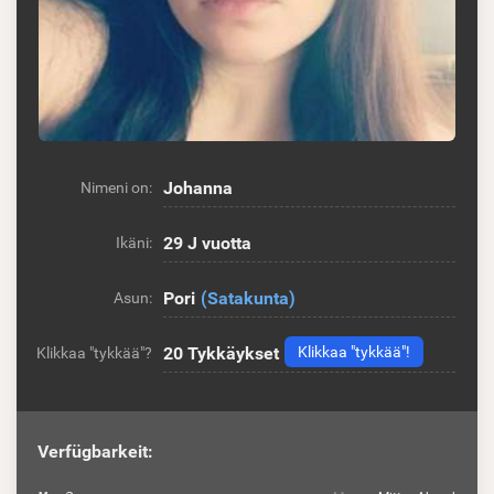
Johanna
Nimeni on:
29 J vuotta
Ikäni:
Pori
(Satakunta)
Asun:
20
Tykkäykset
Klikkaa "tykkää"!
Klikkaa "tykkää"?
Verfügbarkeit: