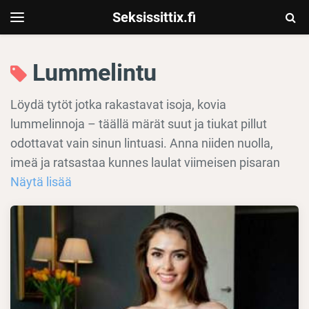
Seksissittix.fi
Togg
Toggle
navigation
Sear
Lummelintu
Löydä tytöt jotka rakastavat isoja, kovia
lummelinnoja – täällä märät suut ja tiukat pillut
odottavat vain sinun lintuasi. Anna niiden nuolla,
imeä ja ratsastaa kunnes laulat viimeisen pisaran
Näytä lisää