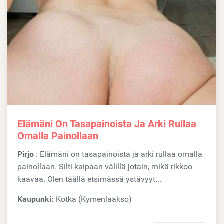
Elämäni On Tasapainoista Ja Arki Rullaa
Omalla Painollaan
Pirjo
: Elämäni on tasapainoista ja arki rullaa omalla
painollaan. Silti kaipaan välillä jotain, mikä rikkoo
kaavaa. Olen täällä etsimässä ystävyyt...
Kaupunki:
Kotka (Kymenlaakso)