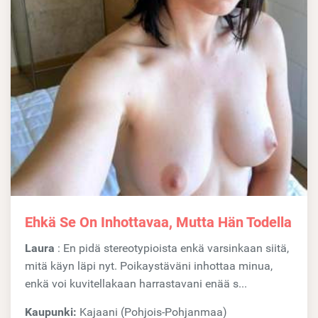
Ehkä Se On Inhottavaa, Mutta Hän Todella
Laura
: En pidä stereotypioista enkä varsinkaan siitä,
mitä käyn läpi nyt. Poikaystäväni inhottaa minua,
enkä voi kuvitellakaan harrastavani enää s...
Kaupunki:
Kajaani (Pohjois-Pohjanmaa)