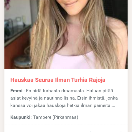
Hauskaa Seuraa Ilman Turhia Rajoja
Emmi
: En pidä turhasta draamasta. Haluan pitää
asiat kevyinä ja nautinnollisina. Etsin ihmistä, jonka
kanssa voi jakaa hauskoja hetkiä ilman paineita....
Kaupunki:
Tampere (Pirkanmaa)