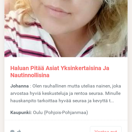
Haluan Pitää Asiat Yksinkertaisina Ja
Nautinnollisina
Johanna
: Olen rauhallinen mutta utelias nainen, joka
arvostaa hyviä keskusteluja ja rentoa seuraa. Minulle
hauskanpito tarkoittaa hyvää seuraa ja kevyttä t...
Kaupunki:
Oulu (Pohjois-Pohjanmaa)
Vastaa nyt