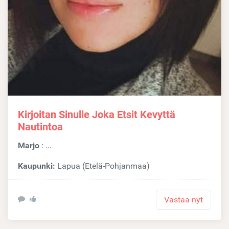
Kirjoitan Sinulle Joka Etsit Kevyttä
Nautintoa
Marjo
: ...
Kaupunki:
Lapua (Etelä-Pohjanmaa)
Vastaa nyt