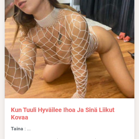
Kun Tuuli Hyväilee Ihoa Ja Sinä Liikut
Kovaa
Taina
: ...