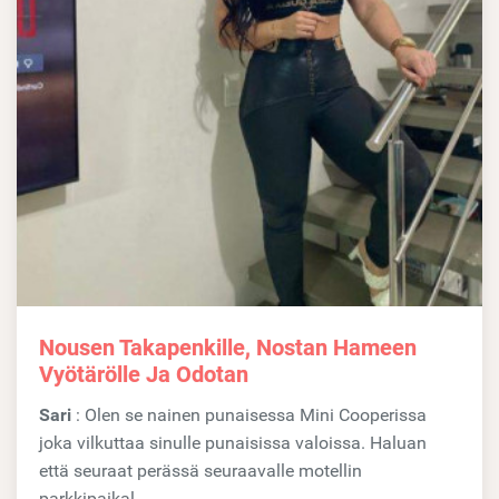
Nousen Takapenkille, Nostan Hameen
Vyötärölle Ja Odotan
Sari
: Olen se nainen punaisessa Mini Cooperissa
joka vilkuttaa sinulle punaisissa valoissa. Haluan
että seuraat perässä seuraavalle motellin
parkkipaikal...