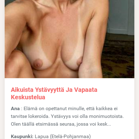
Aikuista Ystävyyttä Ja Vapaata
Keskustelua
Ana
: Elämä on opettanut minulle, että kaikkea ei
tarvitse lokeroida. Ystävyys voi olla monimuotoista.
Olen täällä etsimässä seuraa, jossa voi kesk...
Kaupunki:
Lapua (Etelä-Pohjanmaa)