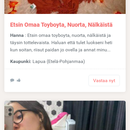
Etsin Omaa Toyboyta, Nuorta, Nälkäistä
Hanna
: Etsin omaa toyboyta, nuorta, nälkäistä ja
täysin tottelevaista. Haluan että tulet luokseni heti
kun soitan, riisut paidan jo ovella ja annat minu...
Kaupunki:
Lapua (Etelä-Pohjanmaa)
Vastaa nyt