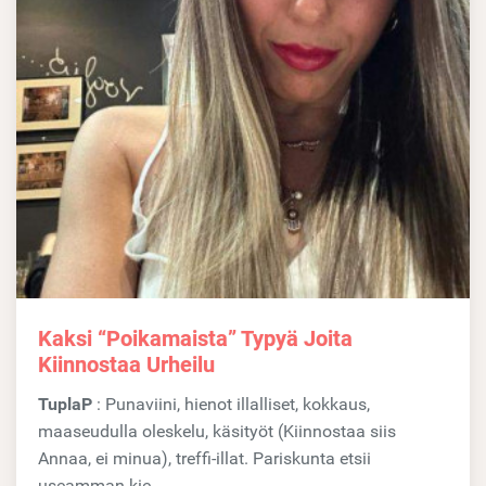
Kaksi “poikamaista” Typyä Joita
Kiinnostaa Urheilu
TuplaP
: Punaviini, hienot illalliset, kokkaus,
maaseudulla oleskelu, käsityöt (Kiinnostaa siis
Annaa, ei minua), treffi-illat. Pariskunta etsii
useamman kie...