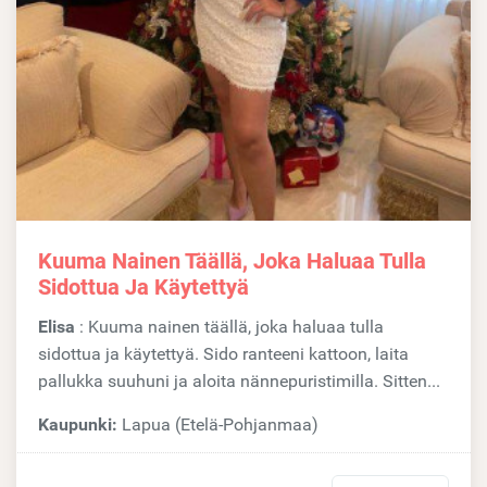
Kuuma Nainen Täällä, Joka Haluaa Tulla
Sidottua Ja Käytettyä
Elisa
: Kuuma nainen täällä, joka haluaa tulla
sidottua ja käytettyä. Sido ranteeni kattoon, laita
pallukka suuhuni ja aloita nännepuristimilla. Sitten...
Kaupunki:
Lapua (Etelä-Pohjanmaa)