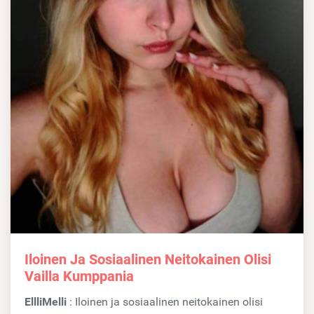
Iloinen Ja Sosiaalinen Neitokainen Olisi
Vailla Kumppania
EllliMelli
: Iloinen ja sosiaalinen neitokainen olisi