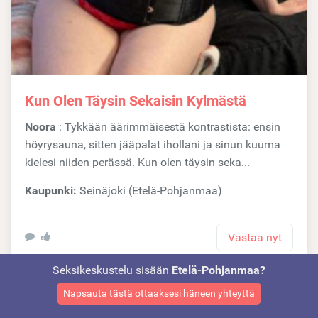
Kun Olen Täysin Sekaisin Kylmästä
Noora
: Tykkään äärimmäisestä kontrastista: ensin
höyrysauna, sitten jääpalat ihollani ja sinun kuuma
kielesi niiden perässä. Kun olen täysin seka...
Kaupunki:
Seinäjoki (Etelä-Pohjanmaa)
Vastaa nyt
Seksikeskustelu sisään
Etelä-Pohjanmaa?
Napsauta tästä ottaaksesi häneen yhteyttä