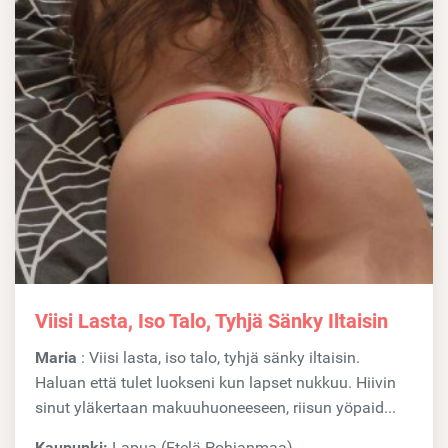
Viisi Lasta, Iso Talo, Tyhjä Sänky Iltaisin
Maria
: Viisi lasta, iso talo, tyhjä sänky iltaisin.
Haluan että tulet luokseni kun lapset nukkuu. Hiivin
sinut yläkertaan makuuhuoneeseen, riisun yöpaid...
Kaupunki:
Lapua (Etelä-Pohjanmaa)