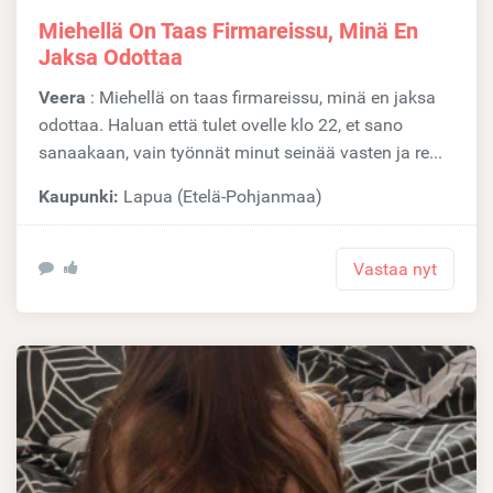
Miehellä On Taas Firmareissu, Minä En
Jaksa Odottaa
Veera
: Miehellä on taas firmareissu, minä en jaksa
odottaa. Haluan että tulet ovelle klo 22, et sano
sanaakaan, vain työnnät minut seinää vasten ja re...
Kaupunki:
Lapua (Etelä-Pohjanmaa)
Vastaa nyt