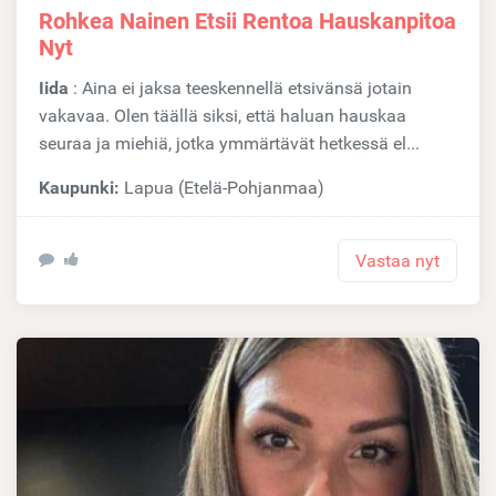
Rohkea Nainen Etsii Rentoa Hauskanpitoa
Nyt
Iida
: Aina ei jaksa teeskennellä etsivänsä jotain
vakavaa. Olen täällä siksi, että haluan hauskaa
seuraa ja miehiä, jotka ymmärtävät hetkessä el...
Kaupunki:
Lapua (Etelä-Pohjanmaa)
Vastaa nyt