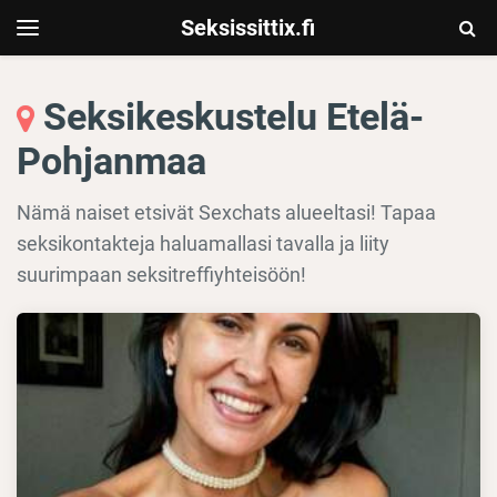
Seksissittix.fi
Togg
Toggle
navigation
Sear
Seksikeskustelu Etelä-
Pohjanmaa
Nämä naiset etsivät Sexchats alueeltasi! Tapaa
seksikontakteja haluamallasi tavalla ja liity
suurimpaan seksitreffiyhteisöön!