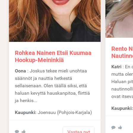
Rento Na
Rohkea Nainen Etsii Kuumaa
Nautinno
Hookup-Meininkiä
Katri
: En ole kiireinen rakastumaan,
Oona
: Joskus tekee mieli unohtaa
mutta olen
säännöt ja nauttia hetkestä
Haluan pit
sellaisenaan. Olen täällä siksi, että
nautinnoll
haluan kevyttä hauskanpitoa, flirttiä
ovat itsev
ja henkis...
Kaupunki
Kaupunki:
Joensuu (Pohjois-Karjala)
Vastaa nyt