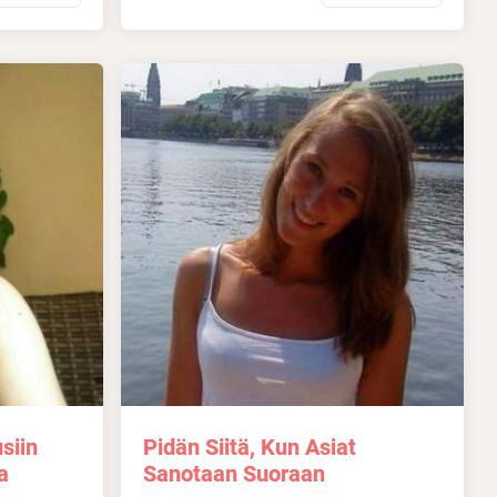
siin
Pidän Siitä, Kun Asiat
a
Sanotaan Suoraan