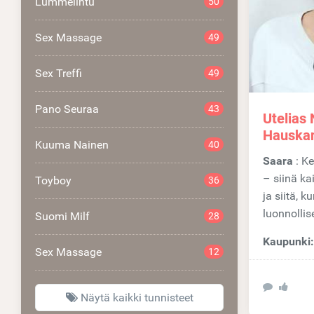
Lummelintu
50
Sex Massage
49
Sex Treffi
49
Pano Seuraa
43
Utelias
Hauskan
Kuuma Nainen
40
Saara
: Kevyt, rento ja nautinnollinen
– siinä ka
Toyboy
36
ja siitä, k
luonnollise
Suomi Milf
28
Kaupunki
Sex Massage
12
Näytä kaikki tunnisteet