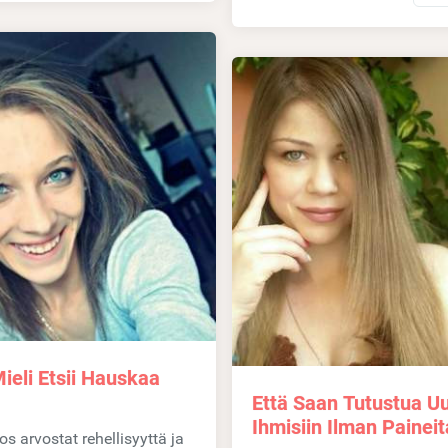
ieli Etsii Hauskaa
Että Saan Tutustua Uu
Ihmisiin Ilman Paineit