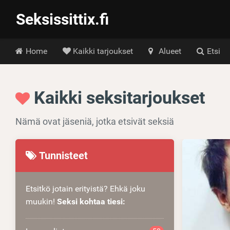
Seksissittix.fi
Hoofdmenu
Home
Kaikki tarjoukset
Alueet
Etsi
Kaikki seksitarjoukset
Nämä ovat jäseniä, jotka etsivät seksiä
Tunnisteet
Etsitkö jotain erityistä? Ehkä joku
muukin!
Seksi kohtaa tiesi: