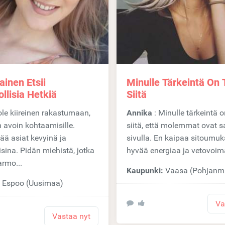
inen Etsii
Minulle Tärkeintä On
llisia Hetkiä
Siitä
Annika
: Minulle tärkeintä on tunne
 avoin kohtaamisille.
siitä, että molemmat ovat 
ää asiat kevyinä ja
sivulla. En kaipaa sitoumuk
isina. Pidän miehistä, jotka
hyvää energiaa ja vetovoima
armo...
Kaupunki:
Vaasa (Pohjanm
:
Espoo (Uusimaa)
Va
Vastaa nyt