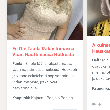
Aikuinen
En Ole Täällä Rakastumassa,
Hauskan
Vaan Nauttimassa Hetkestä
Heli
: Minulle on tärkeää, että asiat
Paula
: En ole täällä rakastumassa,
ovat yksin
vaan nauttimassa hetkestä. Hookupit
miehiä, jo
ja vapaa seksichatti sopivat minulle.
ja uskaltav
Pidän miehistä, jotka ovat
itsevarmoja ja...
Kaupunki
Kaupunki:
Kajaani (Pohjois-Pohjanmaa)