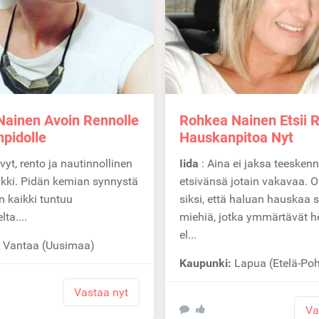
 Nainen Avoin Rennolle
Rohkea Nainen Etsii 
pidolle
Hauskanpitoa Nyt
Iida
: Aina ei jaksa teeskennellä
ikki. Pidän kemian synnystä
etsivänsä jotain vakavaa. O
un kaikki tuntuu
siksi, että haluan hauskaa 
lta....
miehiä, jotka ymmärtävät h
el...
:
Vantaa (Uusimaa)
Kaupunki:
Lapua (Etelä-Po
Vastaa nyt
Va