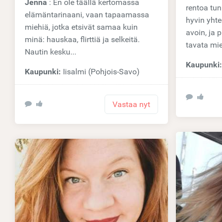
Jenna
: En ole täällä kertomassa
rentoa tu
elämäntarinaani, vaan tapaamassa
hyvin yhte
miehiä, jotka etsivät samaa kuin
avoin, ja p
minä: hauskaa, flirttiä ja selkeitä.
tavata mieh
Nautin kesku...
Kaupunki
Kaupunki:
Iisalmi (Pohjois-Savo)
Vastaa nyt