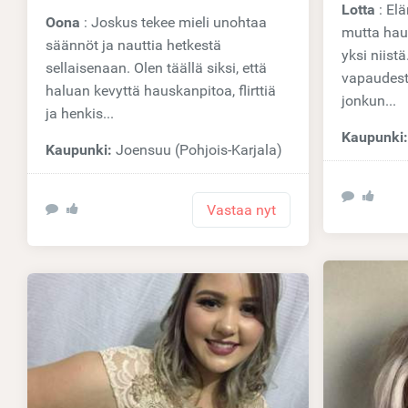
Lotta
: Elämä on täynnä sääntöjä,
Oona
: Joskus tekee mieli unohtaa
mutta haus
säännöt ja nauttia hetkestä
yksi niistä
sellaisenaan. Olen täällä siksi, että
vapaudest
haluan kevyttä hauskanpitoa, flirttiä
jonkun...
ja henkis...
Kaupunki
Kaupunki:
Joensuu (Pohjois-Karjala)
Vastaa nyt