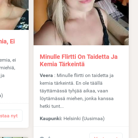
ia, Ei
Minulle Flirtti On Taidetta Ja
Kemia Tärkeintä
miehiä,
 ja
Veera
: Minulle flirtti on taidetta ja
kemia tärkeintä. En ole täällä
täyttämässä tyhjää aikaa, vaan
a)
löytämässä miehen, jonka kanssa
hetki tunt...
staa nyt
Kaupunki:
Helsinki (Uusimaa)