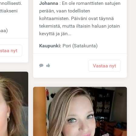
nnollisesti.
Johanna
: En ole romanttisten satujen
ttiakseni
perään, vaan todellisten
kohtaamisten. Päiväni ovat täynnä
tekemistä, mutta iltaisin haluan jotain
maa)
kevyttä ja jän...
Kaupunki:
Pori (Satakunta)
staa nyt
Vastaa nyt