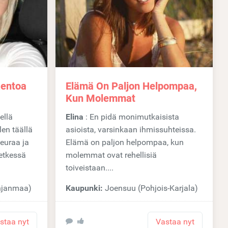
Rentoa
Elämä On Paljon Helpompaa,
Kun Molemmat
Elina
: En pidä monimutkaisista
len täällä
asioista, varsinkaan ihmissuhteissa.
seuraa ja
Elämä on paljon helpompaa, kun
etkessä
molemmat ovat rehellisiä
toiveistaan....
hjanmaa)
Kaupunki:
Joensuu (Pohjois-Karjala)
staa nyt
Vastaa nyt