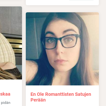
uskaa
En Ole Romanttisten Satujen
Perään