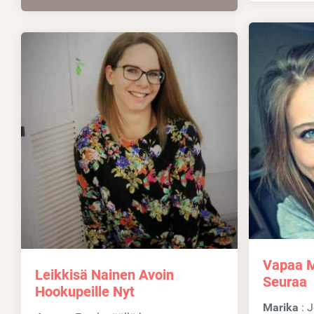
Vapaa M
Leikkisä Nainen Avoin
Seuraa
Hookupeille Nyt
Marika
: Jos arvostat rehellisyyttä ja