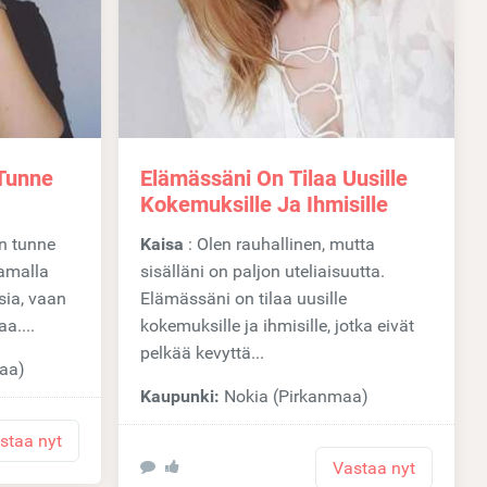
 Tunne
Elämässäni On Tilaa Uusille
Kokemuksille Ja Ihmisille
Kaisa
: Olen rauhallinen, mutta
samalla
sisälläni on paljon uteliaisuutta.
sia, vaan
Elämässäni on tilaa uusille
a....
kokemuksille ja ihmisille, jotka eivät
pelkää kevyttä...
aa)
Kaupunki:
Nokia (Pirkanmaa)
staa nyt
Vastaa nyt