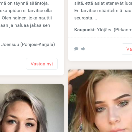
siitä, että asiat etenevät luo
kanpidon ei tarvitse olla
En tarvitse määritelmiä nau
. Olen nainen, joka nauttii
seurasta....
aan ja haluaa jakaa sen
Kaupunki:
Ylöjärvi (Pirkan
:
Joensuu (Pohjois-Karjala)
Va
Vastaa nyt