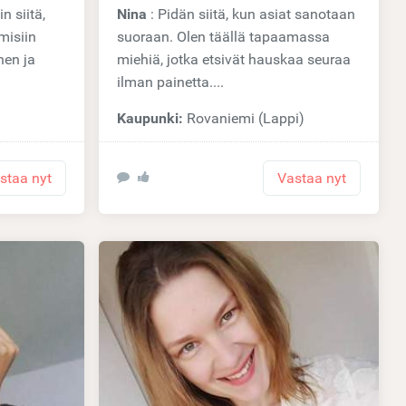
Nina
: Pidän siitä, kun asiat sanotaan
misiin
suoraan. Olen täällä tapaamassa
nen ja
miehiä, jotka etsivät hauskaa seuraa
ilman painetta....
Kaupunki:
Rovaniemi (Lappi)
staa nyt
Vastaa nyt