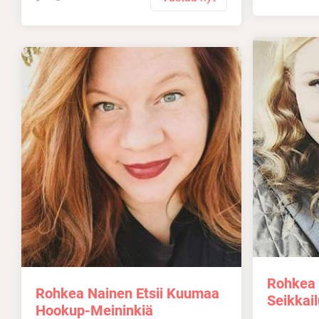
Rohkea 
Rohkea Nainen Etsii Kuumaa
Seikkai
Hookup-Meininkiä