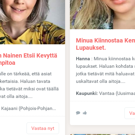
Minua Kiinnostaa Kem
Lupaukset.
 Nainen Etsii Kevyttä
Hanna
: Minua kiinnostaa kemia, ei
pitoa
lupaukset. Haluan kohdata 
jotka tietävät mitä haluavat
kertaisia. Haluan tavata
uskaltavat olla aitoja....
tka tietävät miksi ovat täällä
Kaupunki:
Vantaa (Uusima
at olla aitoja....
:
Kajaani (Pohjois-Pohjanmaa)
Va
Vastaa nyt