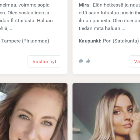
nnelmaa, voimme sopia
Mira
: Elän hetkessä ja nautin siitä,
en. Olen sosiaalinen ja
että saan tutustua uusiin ih
idän flirttailusta. Haluan
ilman paineita. Olen itsenäi
iä,...
tiedän mitä haluan....
:
Tampere (Pirkanmaa)
Kaupunki:
Pori (Satakunta)
Vastaa nyt
Va