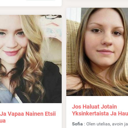
Jos Haluat Jotain
Yksinkertaista Ja Ha
Ja Vapaa Nainen Etsii
lua
Sofia
: Olen utelias, avoin ja pidän