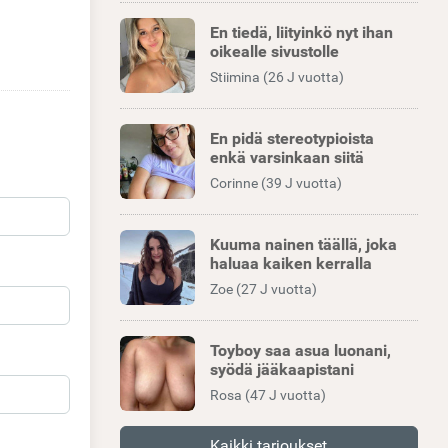
En tiedä, liityinkö nyt ihan
oikealle sivustolle
Stiimina (26 J vuotta)
En pidä stereotypioista
enkä varsinkaan siitä
Corinne (39 J vuotta)
Kuuma nainen täällä, joka
haluaa kaiken kerralla
Zoe (27 J vuotta)
Toyboy saa asua luonani,
syödä jääkaapistani
Rosa (47 J vuotta)
Kaikki tarjoukset