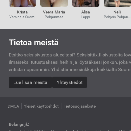
Krista
Veera-Maria
Alisa
Nelli
Varsinais-Suomi
Pohjanmaa
Lappi
Pohjois-Pohjanmaa
Kiinnostavat
Tietoa meistä
linkit
Etsitkö seksisivustoa alueeltasi? Seksisittix.fi-sivustolta löy
ilmaiseksi tutustuaksesi heihin ja löytääksesi jonkun, joka 
entistä nopeammin. Yhdistämme sinkkuja kaikkialta Suo
Lue lisää meistä
Yhteystiedot
DMCA
Yleiset käyttöehdot
Tietosuojaseloste
Belangrijk: