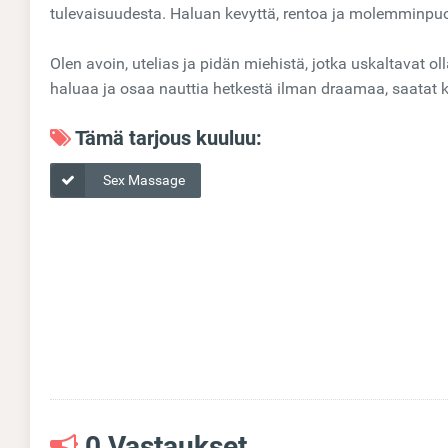
tulevaisuudesta. Haluan kevyttä, rentoa ja molemminpuo
Olen avoin, utelias ja pidän miehistä, jotka uskaltavat oll
haluaa ja osaa nauttia hetkestä ilman draamaa, saatat
Tämä tarjous kuuluu:
Sex Massage
0 Vastaukset