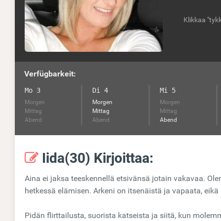
Klikkaa "tyk
Verfügbarkeit:
Mo 3
Di 4
Mi 5
Morgen
Morgen
Morgen
Mittag
Mittag
Mittag
Abend
Abend
Abend
Iida(30) Kirjoittaa:
Aina ei jaksa teeskennellä etsivänsä jotain vakavaa. Ole
hetkessä elämisen. Arkeni on itsenäistä ja vapaata, eikä
Pidän flirttailusta, suorista katseista ja siitä, kun molem