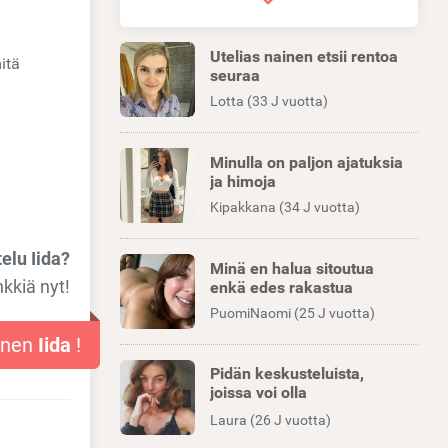
Utelias nainen etsii rentoa
itä
seuraa
Lotta (33 J vuotta)
Minulla on paljon ajatuksia
ja himoja
Kipakkana (34 J vuotta)
elu Iida?
Minä en halua sitoutua
nkkiä nyt!
enkä edes rakastua
PuomiNaomi (25 J vuotta)
inen
Iida
!
Pidän keskusteluista,
joissa voi olla
leikkimielinen
Laura (26 J vuotta)