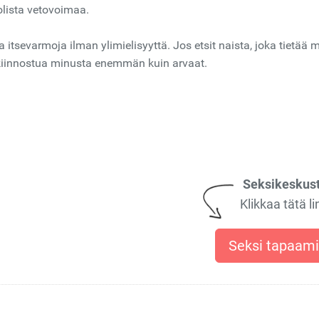
lista vetovoimaa.
a itsevarmoja ilman ylimielisyyttä. Jos etsit naista, joka tietää m
 kiinnostua minusta enemmän kuin arvaat.
Seksikeskust
Klikkaa tätä li
Seksi tapaam