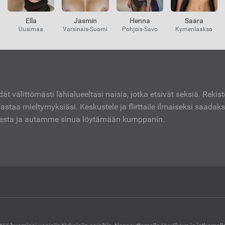
Ella
Jasmin
Henna
Saara
Uusimaa
Varsinais-Suomi
Pohjois-Savo
Kymenlaakso
dät välittömästi lähialueeltasi naisia, jotka etsivät seksiä. Rekis
vastaa mieltymyksiäsi. Keskustele ja flirttaile ilmaiseksi saadak
mesta ja autamme sinua löytämään kumppanin.