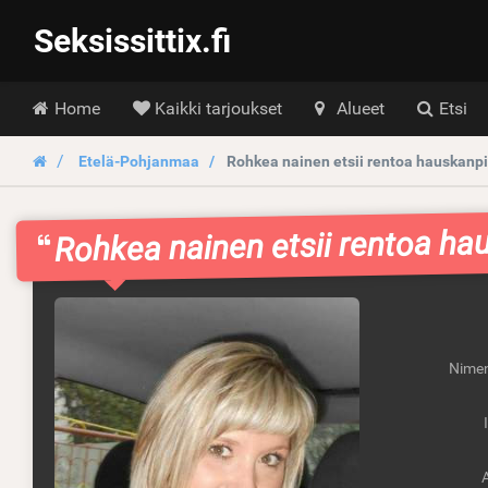
Seksissittix.fi
Hoofdmenu
Home
Kaikki tarjoukset
Alueet
Etsi
Etelä-Pohjanmaa
Rohkea nainen etsii rentoa hauskanpi
Rohkea nainen etsii rentoa ha
Nimen