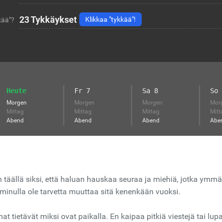
23
Tykkäykset
Klikkaa "tykkää"!
kää"?
Heute
Fr 7
Sa 8
So 
Morgen
Morgen
Morgen
Mor
Mittag
Mittag
Mittag
Mitt
Abend
Abend
Abend
Abe
n täällä siksi, että haluan hauskaa seuraa ja miehiä, jotka ymmä
 minulla ole tarvetta muuttaa sitä kenenkään vuoksi.
mat tietävät miksi ovat paikalla. En kaipaa pitkiä viestejä tai lup