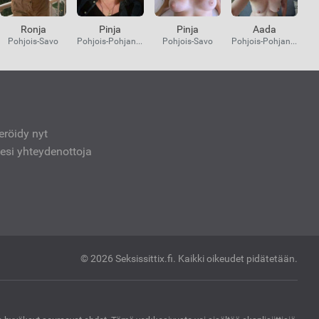
Ronja
Pinja
Pinja
Aada
Pohjois-Savo
Pohjois-Pohjanmaa
Pohjois-Savo
Pohjois-Pohjanmaa
teröidy nyt
sesi yhteydenottoja
© 2026 Seksissittix.fi.
Kaikki oikeudet pidätetään.