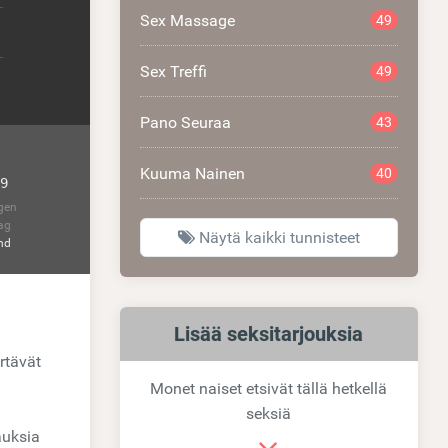
Sex Massage
49
Sex Treffi
49
Pano Seuraa
43
Kuuma Nainen
40
9
gen
ag
Näytä kaikki tunnisteet
nd
Samankaltaiset
Lisää seksitarjouksia
rtävät
linkit
Monet naiset etsivät tällä hetkellä
seksiä
auksia