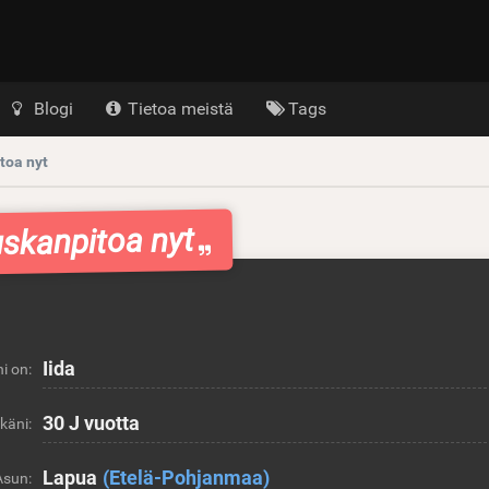
Blogi
Tietoa meistä
Tags
toa nyt
uskanpitoa nyt
Iida
i on:
30 J vuotta
Ikäni:
Lapua
(Etelä-Pohjanmaa)
Asun: