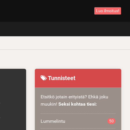
Luo ilmoitus!
Tunnisteet
Etsitkö jotain erityistä? Ehkä joku
muukin!
Seksi kohtaa tiesi:
Lummelintu
50