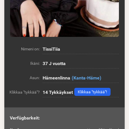
TissiTiia
Nimeni on:
37 J vuotta
Ikäni:
Hämeenlinna
(Kanta-Häme)
Asun:
14
Tykkäykset
Klikkaa "tykkää"!
Klikkaa "tykkää"?
Verfügbarkeit: