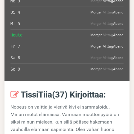
Mo 3
Morgen
Mittag
Abend
Di 4
Morgen
Mittag
Abend
Mi 5
Morgen
Mittag
Abend
Heute
Morgen
Mittag
Abend
Fr 7
Morgen
Mittag
Abend
Sa 8
Morgen
Mittag
Abend
So 9
Morgen
Mittag
Abend
TissiTiia(37) Kirjoittaa:
Nopeus on valttia ja vierivä kivi ei sammaloidu.
Minun motot elämässä. Varmaan moottoripyörä on
siksi minun mieleen, kun sillä pääsee hakemaan
vauhdilla elämään säpinöintä. Olen vähän huono