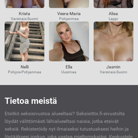
Krista
Veera-Maria
Alisa
Varsinais-Suomi
Pohjanmaa
Lappi
Nelli
Ella
Jasmin
Pohjois-Pohjanmaa
Uusimaa
Varsinais-Suomi
Kiinnostavat
Tietoa meistä
linkit
Etsitkö seksisivustoa alueeltasi? Seksisittix.fi-sivustolta
löydät välittömästi lähialueeltasi naisia, jotka etsivät
seksiä. Rekisteröidy nyt ilmaiseksi tutustuaksesi heihin ja
löytääksesi jonkun, joka vastaa mieltymyksiäsi. Keskustele