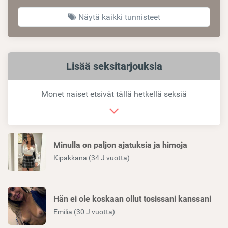
Näytä kaikki tunnisteet
Samankaltaiset
Lisää seksitarjouksia
linkit
Monet naiset etsivät tällä hetkellä seksiä
Minulla on paljon ajatuksia ja himoja
Kipakkana (34 J vuotta)
Hän ei ole koskaan ollut tosissani kanssani
Emilia (30 J vuotta)