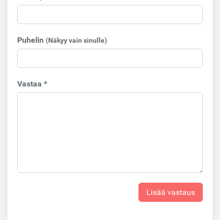
Puhelin
(Näkyy vain sinulle)
Vastaa *
Lisää vastaus