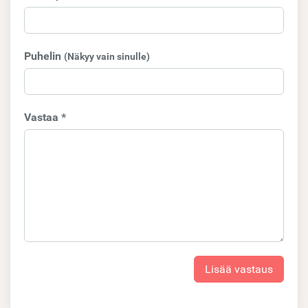
Puhelin
(Näkyy vain sinulle)
Vastaa *
Lisää vastaus