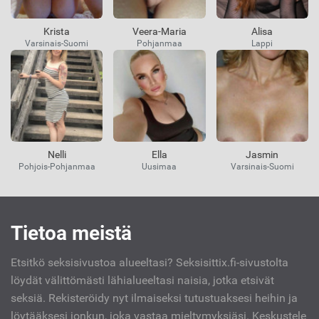
Krista
Veera-Maria
Alisa
Varsinais-Suomi
Pohjanmaa
Lappi
Nelli
Ella
Jasmin
Pohjois-Pohjanmaa
Uusimaa
Varsinais-Suomi
Kiinnostavat
Tietoa meistä
linkit
Etsitkö seksisivustoa alueeltasi? Seksisittix.fi-sivustolta
löydät välittömästi lähialueeltasi naisia, jotka etsivät
seksiä. Rekisteröidy nyt ilmaiseksi tutustuaksesi heihin ja
löytääksesi jonkun, joka vastaa mieltymyksiäsi. Keskustele