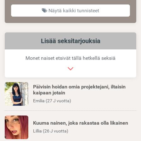
Näytä kaikki tunnisteet
Samankaltaiset
Lisää seksitarjouksia
linkit
Monet naiset etsivät tällä hetkellä seksiä
Päivisin hoidan omia projektejani, iltaisin
kaipaan jotain
Emilia (27 J vuotta)
Kuuma nainen, joka rakastaa olla likainen
Lillia (26 J vuotta)