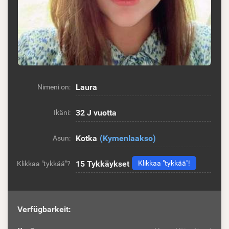
Laura
Nimeni on:
32 J vuotta
Ikäni:
Kotka
(Kymenlaakso)
Asun:
15
Tykkäykset
Klikkaa "tykkää"!
Klikkaa "tykkää"?
Verfügbarkeit: