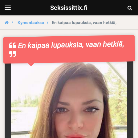
Seksissittix.fi
Togg
Toggle
navigation
Sear
Kymenlaakso
En kaipaa lupauksia, vaan hetkiä,
En kaipaa lupauksia, vaan hetkiä,