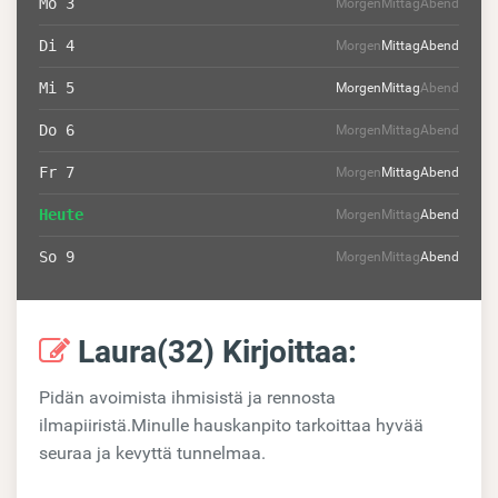
Mo 3
Morgen
Mittag
Abend
Di 4
Morgen
Mittag
Abend
Mi 5
Morgen
Mittag
Abend
Do 6
Morgen
Mittag
Abend
Fr 7
Morgen
Mittag
Abend
Heute
Morgen
Mittag
Abend
So 9
Morgen
Mittag
Abend
Laura(32) Kirjoittaa:
Pidän avoimista ihmisistä ja rennosta
ilmapiiristä.Minulle hauskanpito tarkoittaa hyvää
seuraa ja kevyttä tunnelmaa.