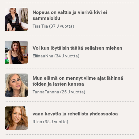
Nopeus on valttia ja vierivä kivi ei
sammaloidu
TissiTiia (37 J vuotta)
Voi kun löytäisin täältä sellaisen miehen
EliinaaNna (34 J vuotta)
Mun elämä on mennyt viime ajat lähinnä
töiden ja lasten kanssa
TannaTannna (25 J vuotta)
vaan kevyttä ja rehellistä yhdessäoloa
Riina (35 J vuotta)