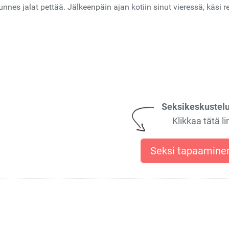
nes jalat pettää. Jälkeenpäin ajan kotiin sinut vieressä, käsi rei
Seksikeskustelu
Klikkaa tätä li
Seksi tapaamin