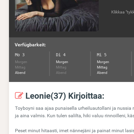
Klikkaa "tyk
Verfügbarkeit:
Mo 3
Di 4
Mi 5
Morgen
Morgen
Morgen
Mittag
Mittag
Mittag
Abend
Abend
Abend
Leonie(37) Kirjoittaa:
Toyboyni saa ajaa punaisella urheiluautollani ja nussia m
ja aina valmis. Kun tulen salilta, hiki valuu rinnoilleni, 
Peset minut hitaasti, imet nännejäni ja painat minut lasi