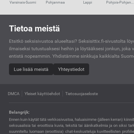
Varsinais-Suomi
Pohjanmaa
Lappi
Pohjois-Pohjanmaa
Kiinnostavat
Tietoa meistä
linkit
Etsitkö seksisivustoa alueeltasi? Seksisittix.fi-sivustolta löy
ilmaiseksi tutustuaksesi heihin ja löytääksesi jonkun, joka 
entistä nopeammin. Yhdistämme sinkkuja kaikkialta Suo
Lue lisää meistä
Yhteystiedot
DMCA
Yleiset käyttöehdot
Tietosuojaseloste
Belangrijk:
Ennen kuin käytät tätä verkkosivustoa, haluaisimme (jälleen kerran) kiinni
seksuaalisia tai eroottisia kuvia, tekstiä tai äänikatkelmia ja on siksi ta
suunniteltu luomaan (eroottisia) chat-keskusteluja kuvitteellisten profiilien 