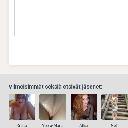
Viimeisimmät seksiä etsivät jäsenet:
Krista
Veera-Maria
Alisa
Nelli