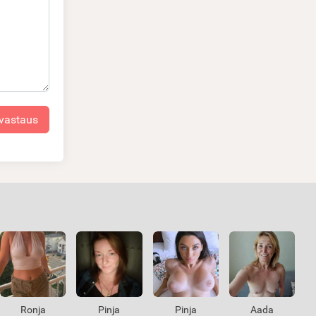
 vastaus
Ronja
Pinja
Pinja
Aada