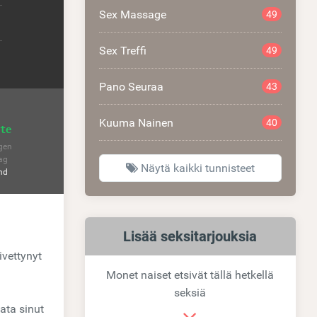
Sex Massage
49
Sex Treffi
49
Pano Seuraa
43
Kuuma Nainen
40
te
gen
ag
Näytä kaikki tunnisteet
nd
Samankaltaiset
Lisää seksitarjouksia
ivettynyt
linkit
Monet naiset etsivät tällä hetkellä
seksiä
ata sinut