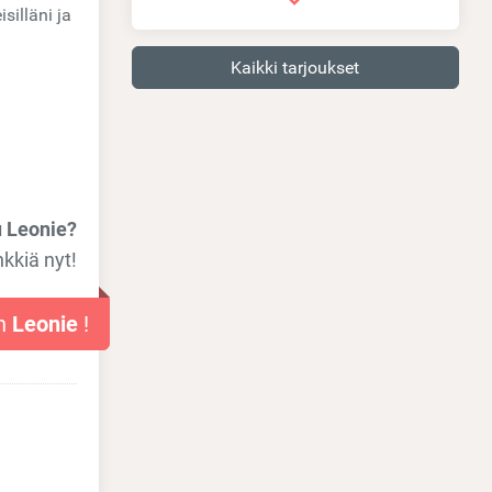
silläni ja
Kaikki tarjoukset
 Leonie?
nkkiä nyt!
en
Leonie
!