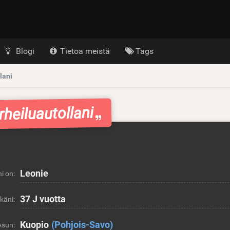
Blogi
Tietoa meistä
Tags
lani
rheiluautollani
Leonie
i on:
37 J vuotta
Ikäni:
Kuopio
(Pohjois-Savo)
Asun: