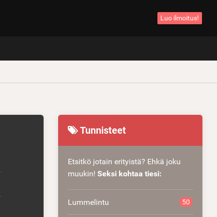
Luo ilmoitus!
Tunnisteet
Etsitkö jotain erityistä? Ehkä joku
muukin!
Seksi kohtaa tiesi:
Lummelintu
50