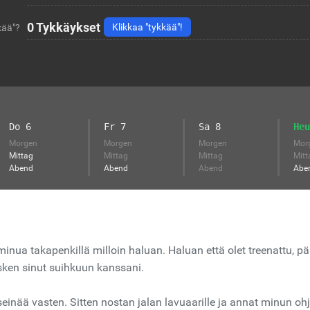
0
Tykkäykset
Klikkaa "tykkää"!
kää"?
Do 6
Fr 7
Sa 8
Heu
Morgen
Morgen
Morgen
Mor
Mittag
Mittag
Mittag
Mitt
Abend
Abend
Abend
Abe
inua takapenkillä milloin haluan. Haluan että olet treenattu, pä
käsken sinut suihkuun kanssani.
seinää vasten. Sitten nostan jalan lavuaarille ja annat minun ohj