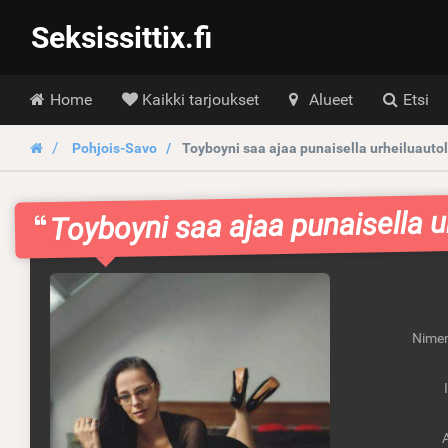
Seksissittix.fi
Hoofdmenu
Home
Kaikki tarjoukset
Alueet
Etsi
Pohjois-Savo
Toyboyni saa ajaa punaisella urheiluautol
Toyboyni saa ajaa punaisella u
Nimen