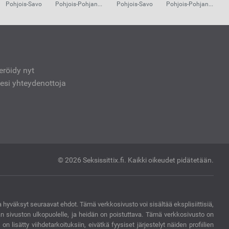
Pohjois-Savo
Pohjois-Pohjanmaa
Pohjois-Savo
Pohjois-Pohjanmaa
teröidy nyt
sesi yhteydenottoja
© 2026 Seksissittix.fi.
Kaikki oikeudet pidätetään.
 hyväksyt seuraavat ehdot. Tämä verkkosivusto voi sisältää eksplisiittisiä,
tämän sivuston ulkopuolelle, ja heidän on poistuttava. Tämä verkkosivusto on
 on lisätty viihdetarkoituksiin, eivätkä fyysiset järjestelyt näiden profiilien